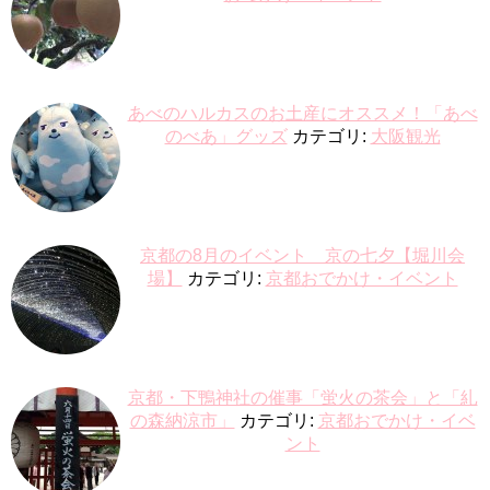
あべのハルカスのお土産にオススメ！「あべ
のべあ」グッズ
カテゴリ:
大阪観光
京都の8月のイベント 京の七夕【堀川会
場】
カテゴリ:
京都おでかけ・イベント
京都・下鴨神社の催事「蛍火の茶会」と「糺
の森納涼市」
カテゴリ:
京都おでかけ・イベ
ント