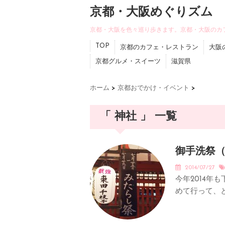
京都・大阪めぐりズム
京都・大阪を色々巡り歩きます。京都・大阪のカ
TOP
京都のカフェ・レストラン
大阪
京都グルメ・スイーツ
滋賀県
ホーム
>
京都おでかけ・イベント
>
「 神社 」 一覧
御手洗祭（
2014/07/27
今年2014年
めて行って、