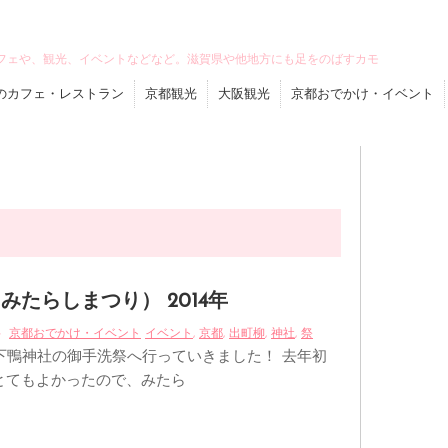
フェや、観光、イベントなどなど。滋賀県や他地方にも足をのばすカモ
のカフェ・レストラン
京都観光
大阪観光
京都おでかけ・イベント
みたらしまつり） 2014年
京都おでかけ・イベント
イベント
,
京都
,
出町柳
,
神社
,
祭
も下鴨神社の御手洗祭へ行っていきました！ 去年初
とてもよかったので、みたら