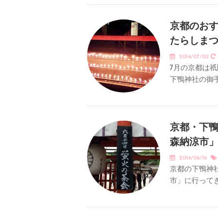
京都のお
たらしま
2014/07/02
7月の京都は
下鴨神社の御
京都・下
森納涼市
2014/06/16
京都の下鴨神
市」に行って