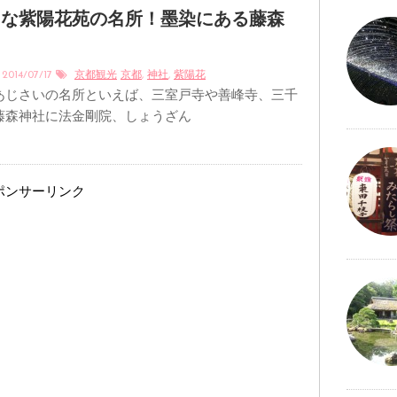
名な紫陽花苑の名所！墨染にある藤森
2014/07/17
京都観光
京都
,
神社
,
紫陽花
あじさいの名所といえば、三室戸寺や善峰寺、三千
藤森神社に法金剛院、しょうざん
ポンサーリンク