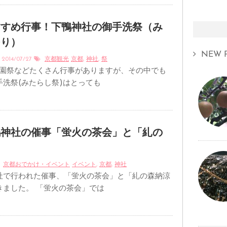
すすめ行事！下鴨神社の御手洗祭（み
つり）
NEW P
2014/07/27
京都観光
京都
,
神社
,
祭
祇園祭などたくさん行事がありますが、その中でも
手洗祭(みたらし祭)はとっても
鴨神社の催事「蛍火の茶会」と「糺の
」
京都おでかけ・イベント
イベント
,
京都
,
神社
社で行われた催事、「蛍火の茶会」と「糺の森納涼
きました。 「蛍火の茶会」では