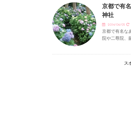
京都で有
神社
2014/06/05
京都で有名な
院や二尊院、
ス