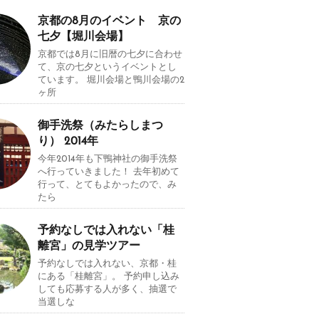
京都の8月のイベント 京の
七夕【堀川会場】
京都では8月に旧暦の七夕に合わせ
て、京の七夕というイベントとし
ています。 堀川会場と鴨川会場の2
ヶ所
御手洗祭（みたらしまつ
り） 2014年
今年2014年も下鴨神社の御手洗祭
へ行っていきました！ 去年初めて
行って、とてもよかったので、み
たら
予約なしでは入れない「桂
離宮」の見学ツアー
予約なしでは入れない、京都・桂
にある「桂離宮」。 予約申し込み
しても応募する人が多く、抽選で
当選しな