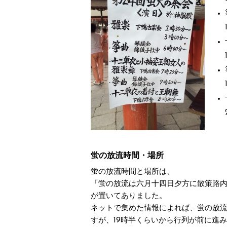
蛍の放流時間・場所
蛍の放流時間と場所は、
「蛍の放流は六月十四日夕方に散策路
が置いてありました。
ネットで集めた情報によれば、蛍の放流
すが、19時半くらいから行列が前に進