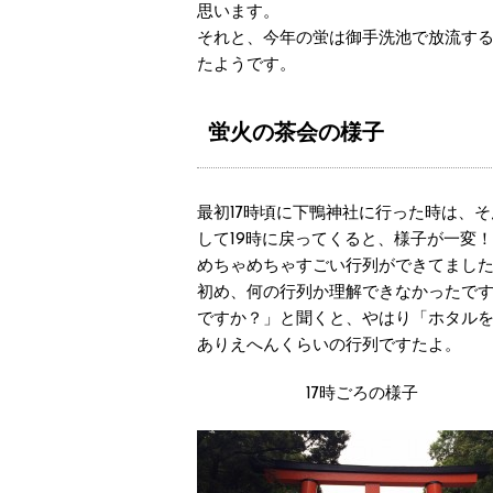
思います。
それと、今年の蛍は御手洗池で放流す
たようです。
蛍火の茶会の様子
最初17時頃に下鴨神社に行った時は、
して19時に戻ってくると、様子が一変！
めちゃめちゃすごい行列ができてまし
初め、何の行列か理解できなかったで
ですか？」と聞くと、やはり「ホタル
ありえへんくらいの行列ですたよ。
17時ごろの様子