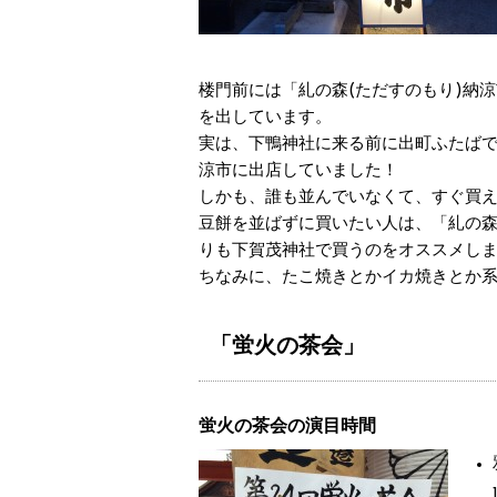
楼門前には「糺の森(ただすのもり)納
を出しています。
実は、下鴨神社に来る前に出町ふたばで
涼市に出店していました！
しかも、誰も並んでいなくて、すぐ買え
豆餅を並ばずに買いたい人は、「糺の
りも下賀茂神社で買うのをオススメし
ちなみに、たこ焼きとかイカ焼きとか
「蛍火の茶会」
蛍火の茶会の演目時間