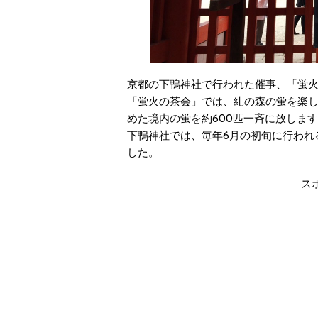
京都の下鴨神社で行われた催事、「蛍
「蛍火の茶会」では、糺の森の蛍を楽
めた境内の蛍を約600匹一斉に放しま
下鴨神社では、毎年6月の初旬に行われる恒
した。
ス