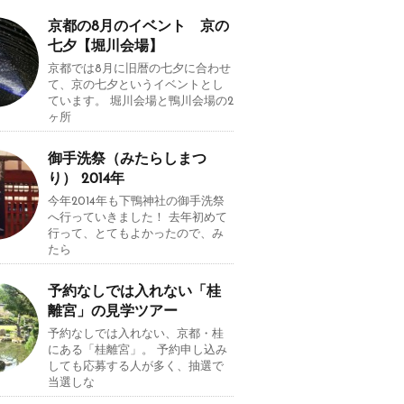
京都の8月のイベント 京の
七夕【堀川会場】
京都では8月に旧暦の七夕に合わせ
て、京の七夕というイベントとし
ています。 堀川会場と鴨川会場の2
ヶ所
御手洗祭（みたらしまつ
り） 2014年
今年2014年も下鴨神社の御手洗祭
へ行っていきました！ 去年初めて
行って、とてもよかったので、み
たら
予約なしでは入れない「桂
離宮」の見学ツアー
予約なしでは入れない、京都・桂
にある「桂離宮」。 予約申し込み
しても応募する人が多く、抽選で
当選しな