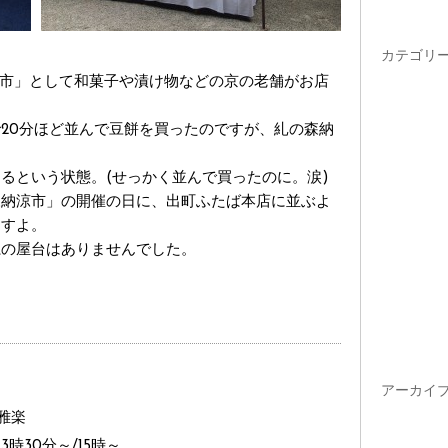
カテゴリ
涼市」として和菓子や漬け物などの京の老舗がお店
20分ほど並んで豆餅を買ったのですが、糺の森納
るという状態。(せっかく並んで買ったのに。涙)
森納涼市」の開催の日に、出町ふたば本店に並ぶよ
ますよ。
系の屋台はありませんでした。
アーカイ
雅楽
13時30分～/15時～