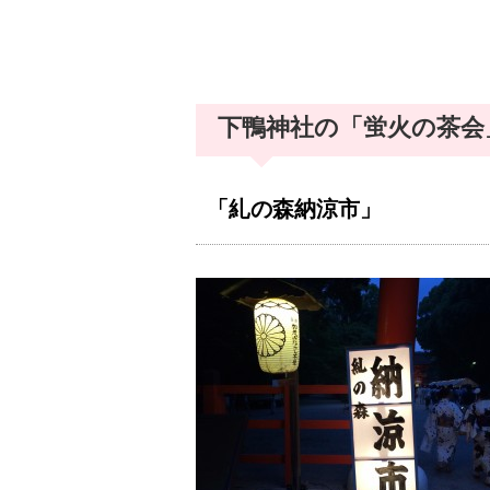
下鴨神社の「蛍火の茶会
「糺の森納涼市」