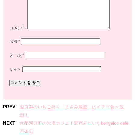
コメント
名前
*
メール
*
サイト
PREV
滋賀県のいちご狩り「まさみ農園」はイチゴ食べ放
題！
NEXT
京都河原町の穴場カフェ！洞窟みたいなboogaloo cafe
四条店