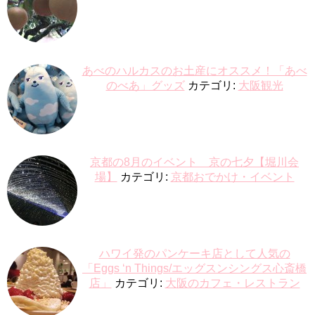
あべのハルカスのお土産にオススメ！「あべ
のべあ」グッズ
カテゴリ:
大阪観光
京都の8月のイベント 京の七夕【堀川会
場】
カテゴリ:
京都おでかけ・イベント
ハワイ発のパンケーキ店として人気の
「Eggs ‘n Things/エッグスンシングス心斎橋
店」
カテゴリ:
大阪のカフェ・レストラン